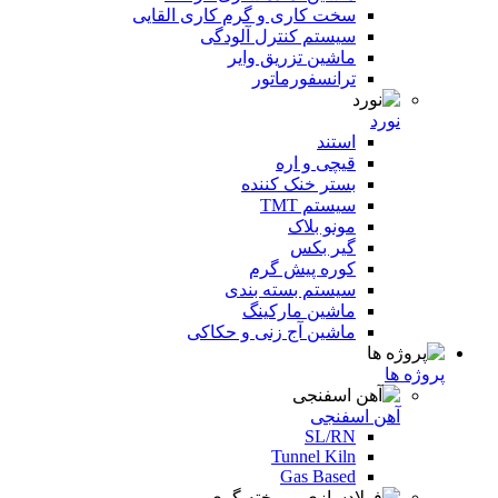
سخت کاری و گرم کاری القایی
سیستم کنترل آلودگی
ماشین تزریق وایر
ترانسفورماتور
نورد
استند
قیچی و اره
بستر خنک کننده
سیستم TMT
مونو بلاک
گیر بکس
کوره پیش گرم
سیستم بسته بندی
ماشین مارکینگ
ماشین آج زنی و حکاکی
پروژه ها
آهن اسفنجی
SL/RN
Tunnel Kiln
Gas Based