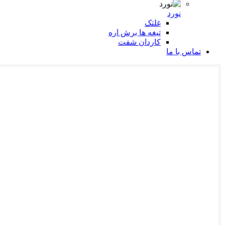
نورد
غلتک
تیغه ها برش اره
کاردان شفت
تماس با ما