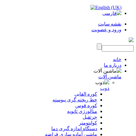
نقشه سایت
ورود و عضویت
خانه
درباره ما
ماشین آلات
ذوب
کوره القایی
خط ریخته گری پیوسته
کوره قوس
متالورژی ثانویه
جرثقیل
کوانتومتر
دستگاه اندازه گیری دما
ماشین آماده سازی قراضه