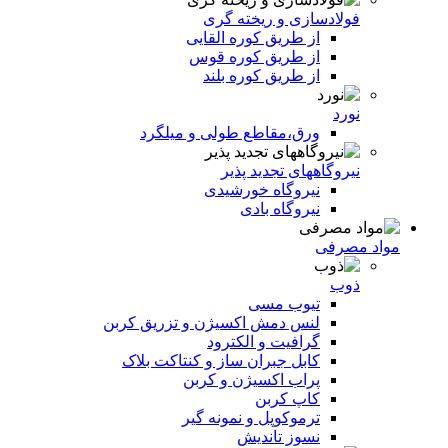
فولادسازی و ریخته گری
از طریق کوره القایی
از طریق کوره قوس
از طریق کوره بلند
نورد
ورق،مقاطع طولی و میلگرد
نیروگاههای تجدید پذیر
نیروگاه خورشیدی
نیروگاه بادی
مواد مصرفی
ذوب
تیوب مسی
لنس دمش اکسیژن و تزریق کربن
گرافیت و الکترود
کابل جبران ساز و کنتاکت بلاک
پراب اکسیژن و کربن
کاپ کربن
ترموکوپل و نمونه گیر
نسوز تاندیش